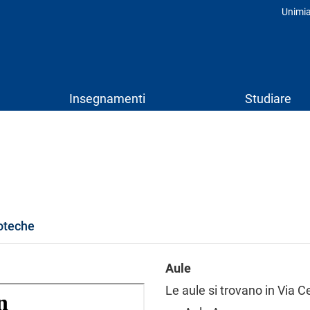
Unimi
Prof
Insegnamenti
Studiare
ioteche
Aule
Le aule si trovano in Via C